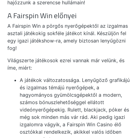
hajózzunk a szerencse hullámain!
A Fairspin Win előnyei
A Fairspin Win a pörgős nyerőgépektől az izgalmas
asztali játékokig sokféle játékot kínál. Készüljön fel
egy igazi játékshow-ra, amely biztosan lenyűgözni
fog!
Világszerte játékosok ezrei vannak már velünk, és
íme, miért:
A játékok változatossága. Lenyűgöző grafikájú
és izgalmas témájú nyerőgépek, a
hagyományos gyümölcsgépektől a modern,
számos bónuszlehetőséggel ellátott
videónyerőgépekig. Rulett, blackjack, póker és
még sok minden más vár rád. Aki pedig igazi
izgalomra vágyik, a Fairspin Win Casino élő
osztókkal rendelkezik, akikkel valós időben