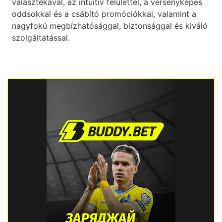
választékával, az intuitív felülettel, a versenyképes
oddsokkal és a csábító promóciókkal, valamint a
nagyfokú megbízhatósággal, biztonsággal és kiváló
szolgáltatással.