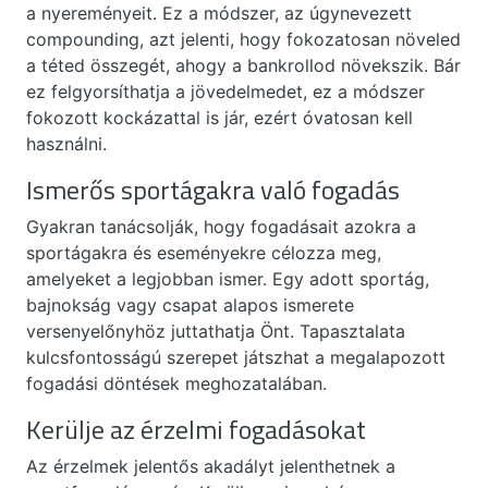
a nyereményeit. Ez a módszer, az úgynevezett
compounding, azt jelenti, hogy fokozatosan növeled
a téted összegét, ahogy a bankrollod növekszik. Bár
ez felgyorsíthatja a jövedelmedet, ez a módszer
fokozott kockázattal is jár, ezért óvatosan kell
használni.
Ismerős sportágakra való fogadás
Gyakran tanácsolják, hogy fogadásait azokra a
sportágakra és eseményekre célozza meg,
amelyeket a legjobban ismer. Egy adott sportág,
bajnokság vagy csapat alapos ismerete
versenyelőnyhöz juttathatja Önt. Tapasztalata
kulcsfontosságú szerepet játszhat a megalapozott
fogadási döntések meghozatalában.
Kerülje az érzelmi fogadásokat
Az érzelmek jelentős akadályt jelenthetnek a