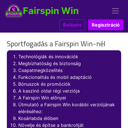
Fairspin Win
Belépés
Regisztráció
Sportfogadás a Fairspin Win-nél
Technológiák és innovációk
Megbízhatóság és biztonság
Csapatmegközelítés
Funkcionalitás és mobil adaptáció
Bónuszok és promóciók
A kaszinó oldal régi verziója
A Fairspin Win előnyei
Útmutató a Fairspin Win korábbi verziójának
eléréséhez:
Kosárlabda élőben
Növelje és építse a bankrollját