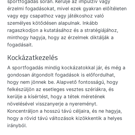
sportfogadás során. Kerülje az impulzív vagy
érzelmi fogadásokat, mivel ezek gyakran előítéleten
vagy egy csapathoz vagy játékoshoz való
személyes kötődésen alapulnak. Inkább
ragaszkodjon a kutatásához és a stratégiájához,
minthogy hagyja, hogy az érzelmek diktálják a
fogadásait.
Kockázatkezelés
A sportfogadás mindig kockázatokkal jár, és még a
gondosan átgondolt fogadások is előfordulhat,
hogy nem jönnek be. Alapvető fontosságú, hogy
felkészüljön az esetleges vesztes szériákra, és
kerülje a kísértést, hogy a tétek méretének
növelésével visszanyerje a nyereményt.
Koncentráljon a hosszú távú céljaira, és ne hagyja,
hogy a rövid távú változások kizökkentik a helyes
irányból.