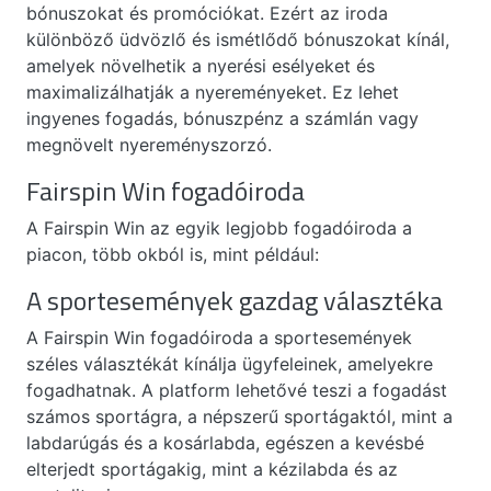
bónuszokat és promóciókat. Ezért az iroda
különböző üdvözlő és ismétlődő bónuszokat kínál,
amelyek növelhetik a nyerési esélyeket és
maximalizálhatják a nyereményeket. Ez lehet
ingyenes fogadás, bónuszpénz a számlán vagy
megnövelt nyereményszorzó.
Fairspin Win fogadóiroda
A Fairspin Win az egyik legjobb fogadóiroda a
piacon, több okból is, mint például:
A sportesemények gazdag választéka
A Fairspin Win fogadóiroda a sportesemények
széles választékát kínálja ügyfeleinek, amelyekre
fogadhatnak. A platform lehetővé teszi a fogadást
számos sportágra, a népszerű sportágaktól, mint a
labdarúgás és a kosárlabda, egészen a kevésbé
elterjedt sportágakig, mint a kézilabda és az