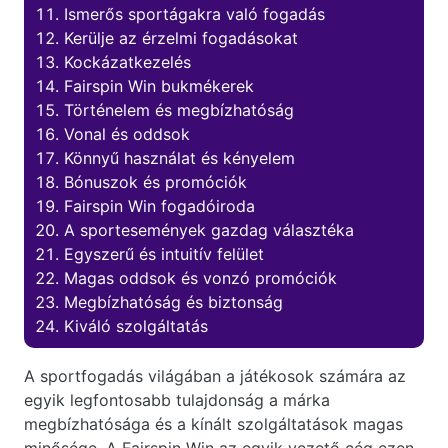
Ismerős sportágakra való fogadás
Kerülje az érzelmi fogadásokat
Kockázatkezelés
Fairspin Win bukmékerek
Történelem és megbízhatóság
Vonal és oddsok
Könnyű használat és kényelem
Bónuszok és promóciók
Fairspin Win fogadóiroda
A sportesemények gazdag választéka
Egyszerű és intuitív felület
Magas oddsok és vonzó promóciók
Megbízhatóság és biztonság
Kiváló szolgáltatás
A sportfogadás világában a játékosok számára az
egyik legfontosabb tulajdonság a márka
megbízhatósága és a kínált szolgáltatások magas